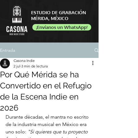
ESTUDIO DE GRABACIÓN
​MÉRIDA, MÉXICO
¡Envíanos un WhatsApp!
Entrada
Casona Indie
2 jul
3 min de lectura
Por Qué Mérida se ha
Convertido en el Refugio
de la Escena Indie en
2026
Durante décadas, el mantra no escrito 
de la industria musical en México era 
uno solo: 
"Si quieres que tu proyecto 