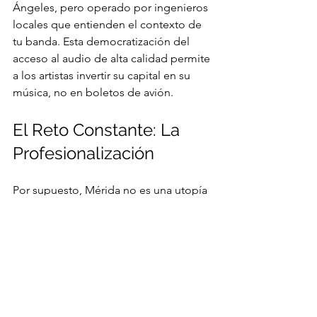
Ángeles, pero operado por ingenieros 
locales que entienden el contexto de 
tu banda. Esta democratización del 
acceso al audio de alta calidad permite 
a los artistas invertir su capital en su 
música, no en boletos de avión.
El Reto Constante: La 
Profesionalización
Por supuesto, Mérida no es una utopía 
libre de retos. Aún necesitamos más 
foros de mediano formato, más 
promotores arriesgados y un mayor 
apoyo de la iniciativa privada. Sin 
embargo, el paso más importante 
recae en nosotros: la 
profesionalización desde adentro.