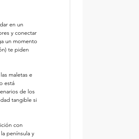
udar en un 
ores y conectar 
lega un momento 
ón) te piden 
las maletas e 
o está 
enarios de los 
dad tangible si 
ición con 
la península y 