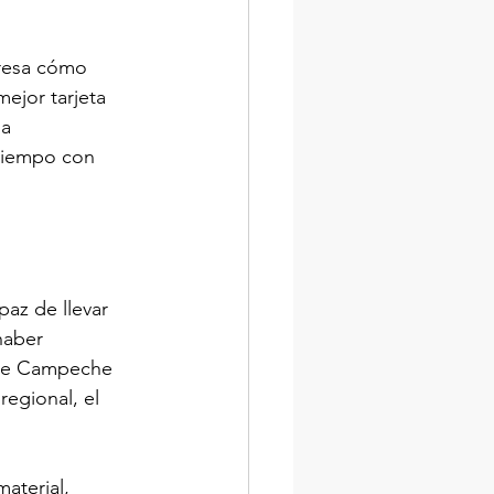
eresa cómo 
ejor tarjeta 
a 
 tiempo con 
paz de llevar 
haber 
 de Campeche 
regional, el 
aterial, 