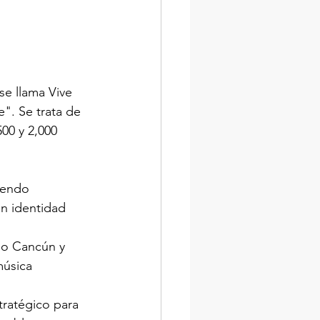
se llama Vive 
e". Se trata de 
00 y 2,000 
iendo 
n identidad 
mo Cancún y 
música 
tratégico para 