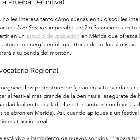
(La Prueba Definitiva)
no les interesa tanto cómo suenas en tu disco; les int
ar una 
Live Session
 impecable de 2 o 3 canciones es tu m
rtir en un 
estudio de grabación
 en Mérida que ofrezca l
 capturar tu energía en bloque (tocando todos al mismo
arará a tu banda del montón.
vocatoria Regional
 negocio. Los promotores se fijarán en si tu banda es ca
car al festival más grande de la península, asegúrate de 
nidad leal en tu ciudad. Haz intercambios con bandas
los te abren en Mérida). Así, cuando apliques a un festival 
ienes tracción real.
te está vivo y hambriento de nuevos sonidos. Prepara tu m