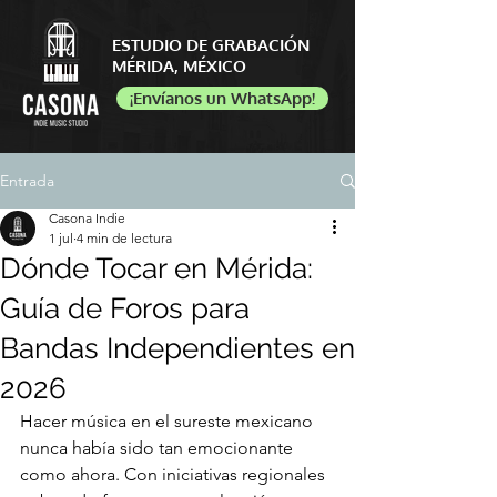
ESTUDIO DE GRABACIÓN
​MÉRIDA, MÉXICO
¡Envíanos un WhatsApp!
Entrada
Casona Indie
1 jul
4 min de lectura
Dónde Tocar en Mérida:
Guía de Foros para
Bandas Independientes en
2026
Hacer música en el sureste mexicano 
nunca había sido tan emocionante 
como ahora. Con iniciativas regionales 